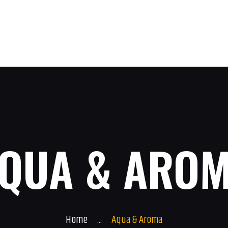
HOME
SERVICE
Sunny Island
SONNENSTUDIO
AKTUELLES
GALERIE
CONTACT
QUA & ARO
Home
...
Aqua & Aroma