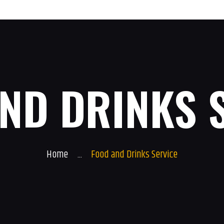
HOME
Sunny Island
SERVICE
SONNENSTUDIO
AKTUELLES
ND DRINKS 
GALERIE
CONTACT
Home
...
Food and Drinks Service