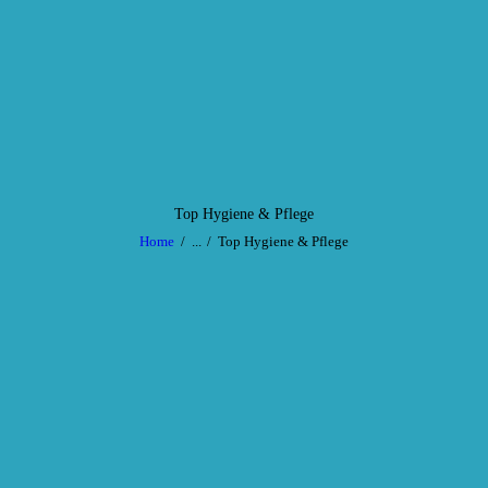
HOME
SERVICE
Sunny Island
Sonnenstudio
AKTUELLES
GALERIE
CONTACT
Top Hygiene & Pflege
Home
...
Top Hygiene & Pflege