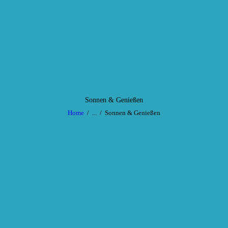
HOME
SERVICE
Sunny Island
Sonnenstudio
AKTUELLES
GALERIE
CONTACT
Sonnen & Genießen
Home
...
Sonnen & Genießen