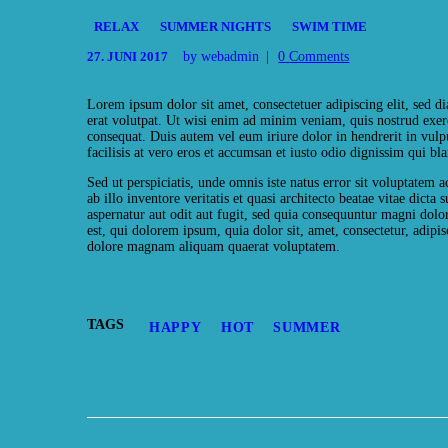
RELAX
SUMMER NIGHTS
SWIM TIME
27. JUNI 2017
by webadmin
0
Comments
Lorem ipsum dolor sit amet, consectetuer adipiscing elit, sed
erat volutpat. Ut wisi enim ad minim veniam, quis nostrud exerc
consequat. Duis autem vel eum iriure dolor in hendrerit in vulpu
facilisis at vero eros et accumsan et iusto odio dignissim qui bla
Sed ut perspiciatis, unde omnis iste natus error sit voluptate
ab illo inventore veritatis et quasi architecto beatae vitae dict
aspernatur aut odit aut fugit, sed quia consequuntur magni dolo
est, qui dolorem ipsum, quia dolor sit, amet, consectetur, adip
dolore magnam aliquam quaerat voluptatem.
TAGS
HAPPY
HOT
SUMMER