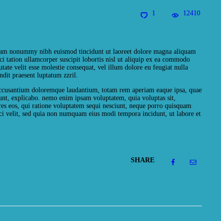
1
12410
 diam nonummy nibh euismod tincidunt ut laoreet dolore magna aliquam
i tation ullamcorper suscipit lobortis nisl ut aliquip ex ea commodo
tate velit esse molestie consequat, vel illum dolore eu feugiat nulla
ndit praesent luptatum zzril.
m accusantium doloremque laudantium, totam rem aperiam eaque ipsa, quae
a sunt, explicabo. nemo enim ipsam voluptatem, quia voluptas sit,
res eos, qui ratione voluptatem sequi nesciunt, neque porro quisquam
isci velit, sed quia non numquam eius modi tempora incidunt, ut labore et
SHARE