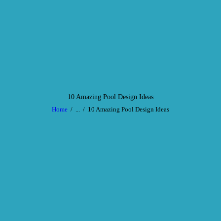
HOME
SERVICE
Sunny Island
Sonnenstudio
AKTUELLES
GALERIE
CONTACT
10 Amazing Pool Design Ideas
Home
...
10 Amazing Pool Design Ideas