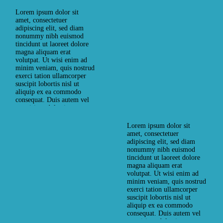
How to Throw a Summer
Lorem ipsum dolor sit
Pool Party for Kids
amet, consectetuer
adipiscing elit, sed diam
RELAX
nonummy nibh euismod
tincidunt ut laoreet dolore
SUMMER NIGHTS
magna aliquam erat
SWIM TIME
volutpat. Ut wisi enim ad
minim veniam, quis nostrud
27. JUNI 2017
by
exerci tation ullamcorper
suscipit lobortis nisl ut
webadmin
0
Comments
aliquip ex ea commodo
consequat. Duis autem vel
eum iriure dolor in
hendrerit in vulputate velit
The Truth About Chlorine
esse molestie consequat, vel
Lorem ipsum dolor sit
in Swimming Pools
illum dolore eu feugiat
amet, consectetuer
nulla facilisis at vero eros et
adipiscing elit, sed diam
RELAX
accumsan et iusto odio…
nonummy nibh euismod
tincidunt ut laoreet dolore
SUMMER NIGHTS
magna aliquam erat
SWIM TIME
volutpat. Ut wisi enim ad
minim veniam, quis nostrud
27. JUNI 2017
by
exerci tation ullamcorper
suscipit lobortis nisl ut
READ MORE
webadmin
0
Comments
aliquip ex ea commodo
consequat. Duis autem vel
eum iriure dolor in