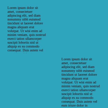
hendrerit in vulputate velit
esse molestie consequat, vel
Lorem ipsum dolor sit
Funny Pool Party Videos &
illum dolore eu feugiat
amet, consectetuer
Pictures
nulla facilisis at vero eros et
adipiscing elit, sed diam
accumsan et iusto odio…
nonummy nibh euismod
POOL PARTIS
tincidunt ut laoreet dolore
magna aliquam erat
RELAX
SWIM TIME
volutpat. Ut wisi enim ad
27. JUNI 2017
by
minim veniam, quis nostrud
exerci tation ullamcorper
webadmin
0
Comments
suscipit lobortis nisl ut
READ MORE
aliquip ex ea commodo
consequat. Duis autem vel
eum iriure dolor in
hendrerit in vulputate velit
Lorem ipsum dolor sit
esse molestie consequat, vel
amet, consectetuer
How to Plan a Pool Party:
illum dolore eu feugiat
adipiscing elit, sed diam
14 Steps
nulla facilisis at vero eros et
nonummy nibh euismod
accumsan et iusto odio…
tincidunt ut laoreet dolore
POOL PARTIS
magna aliquam erat
SWIM TIME
volutpat. Ut wisi enim ad
minim veniam, quis nostrud
27. JUNI 2017
by
exerci tation ullamcorper
suscipit lobortis nisl ut
webadmin
0
Comments
READ MORE
aliquip ex ea commodo
consequat. Duis autem vel
eum iriure dolor in