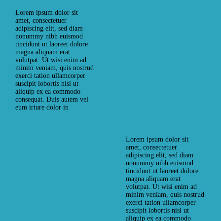
hendrerit in vulputate velit
How to Get Kids Into The
esse molestie consequat, vel
Lorem ipsum dolor sit
Pool
illum dolore eu feugiat
amet, consectetuer
nulla facilisis at vero eros et
adipiscing elit, sed diam
POOL PARTIS
accumsan et iusto odio…
nonummy nibh euismod
tincidunt ut laoreet dolore
RELAX
magna aliquam erat
SUMMER NIGHTS
volutpat. Ut wisi enim ad
minim veniam, quis nostrud
SWIM TIME
exerci tation ullamcorper
suscipit lobortis nisl ut
READ MORE
27. JUNI 2017
by
aliquip ex ea commodo
webadmin
0
Comments
consequat. Duis autem vel
eum iriure dolor in
hendrerit in vulputate velit
esse molestie consequat, vel
illum dolore eu feugiat
nulla facilisis at vero eros et
Lorem ipsum dolor sit
accumsan et iusto odio…
amet, consectetuer
adipiscing elit, sed diam
nonummy nibh euismod
tincidunt ut laoreet dolore
magna aliquam erat
volutpat. Ut wisi enim ad
minim veniam, quis nostrud
READ MORE
exerci tation ullamcorper
suscipit lobortis nisl ut
aliquip ex ea commodo