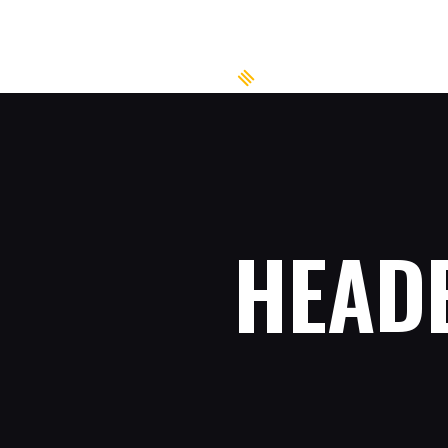
HOME
SERVICE
Sunny Island
SONNENSTUDIO
AKTUELLES
GALERIE
CONTACT
HEAD