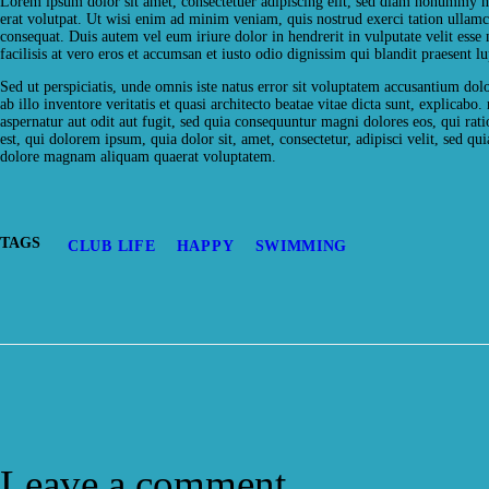
Lorem ipsum dolor sit amet, consectetuer adipiscing elit, sed diam nonummy n
erat volutpat. Ut wisi enim ad minim veniam, quis nostrud exerci tation ullamc
consequat. Duis autem vel eum iriure dolor in hendrerit in vulputate velit esse 
facilisis at vero eros et accumsan et iusto odio dignissim qui blandit praesent lu
Sed ut perspiciatis, unde omnis iste natus error sit voluptatem accusantium d
ab illo inventore veritatis et quasi architecto beatae vitae dicta sunt, explicab
aspernatur aut odit aut fugit, sed quia consequuntur magni dolores eos, qui ra
est, qui dolorem ipsum, quia dolor sit, amet, consectetur, adipisci velit, sed 
dolore magnam aliquam quaerat voluptatem.
TAGS
CLUB LIFE
HAPPY
SWIMMING
Leave a comment