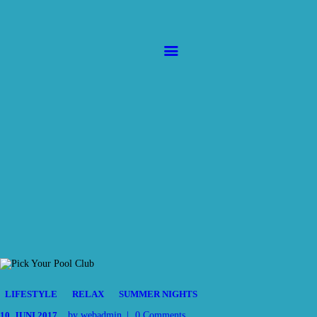
HOME
SERVICE
Sunny Island
Sonnenstudio
AKTUELLES
GALERIE
CONTACT
LIFESTYLE
RELAX
SUMMER NIGHTS
10. JUNI 2017
by webadmin
0
Comments