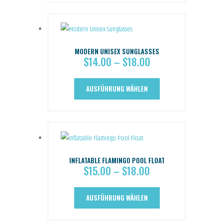
mehrere
Produktseite
Varianten
gewählt
auf.
werden
MODERN UNISEX SUNGLASSES
Die
$
14.00
–
$
18.00
Preisspanne:
Optionen
$14.00
Dieses
können
bis
AUSFÜHRUNG WÄHLEN
Produkt
auf
$18.00
weist
der
mehrere
Produktseite
Varianten
gewählt
auf.
werden
INFLATABLE FLAMINGO POOL FLOAT
Die
$
15.00
–
$
18.00
Preisspanne:
Optionen
$15.00
Dieses
können
bis
AUSFÜHRUNG WÄHLEN
Produkt
auf
$18.00
weist
der