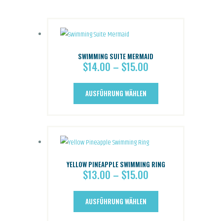
SWIMMING SUITE MERMAID
$
14.00
–
$
15.00
Preisspanne:
$14.00
Dieses
bis
AUSFÜHRUNG WÄHLEN
Produkt
$15.00
weist
mehrere
Varianten
auf.
YELLOW PINEAPPLE SWIMMING RING
Die
$
13.00
–
$
15.00
Preisspanne:
Optionen
$13.00
Dieses
können
bis
AUSFÜHRUNG WÄHLEN
Produkt
auf
$15.00
weist
der