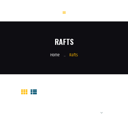
Sunny Island
SONNENSTUDIO
RAFTS
HOME
SERVICE
Home
...
Rafts
AKTUELLES
GALERIE
CONTACT