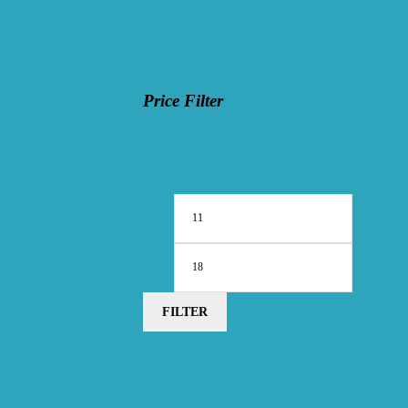
Price Filter
Min.
Max.
Preis
Preis
FILTER