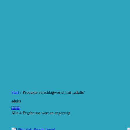
HOME
SERVICE
Sunny Island
Sonnenstudio
AKTUELLES
GALERIE
CONTACT
Start
/ Produkte verschlagwortet mit „adults“
adults
Alle 4 Ergebnisse werden angezeigt
Nach
Aktualität
sortiert