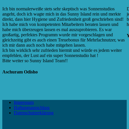
Ich bin normalerweiße stets sehr skeptisch was Sonnenstudios
D
angeht, doch ich wagte mich in das Sunny Island rein und merkte
j
direkt, dass hier Hygiene und Zufriedenheit groß geschrieben sind!
b
Ich habe mich von kompetenten Mitarbeitern beraten lassen und
h
habe mich überzeugen lassen es mal auszuprobieren. Es war
großartig, perfektes Programm wurde mir vorgeschlagen und
Y
gleichzeitig gibt es auch einen Treuebonus für Mehrfachnutzer, was
ich mir dann auch noch habe mitgehen lassen.
Ich bin wirklich sehr zufrieden hiermit und würde es jedem weiter
empfehlen, der Lust auf ein super Sonnenstudio hat !
Bitte weiter so Sunny Island Team!!
Aschuram Odisho
Impressum
Haftungsausschluss
Datenschutzerklärung